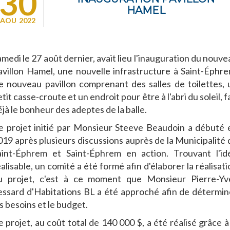
30
HAMEL
AOU
2022
amedi le 27 août dernier, avait lieu l'inauguration du nouve
avillon Hamel, une nouvelle infrastructure à Saint-Éphre
e nouveau pavillon comprenant des salles de toilettes, 
tit casse-croute et un endroit pour être à l'abri du soleil, f
éjà le bonheur des adeptes de la balle.
e projet initié par Monsieur Steeve Beaudoin a débuté 
019 après plusieurs discussions auprès de la Municipalité 
aint-Éphrem et Saint-Éphrem en action. Trouvant l'id
alisable, un comité a été formé afin d'élaborer la réalisat
u projet, c'est à ce moment que Monsieur Pierre-Yv
essard d'Habitations BL a été approché afin de détermin
s besoins et le budget.
e projet, au coût total de 140 000 $, a été réalisé grâce à 